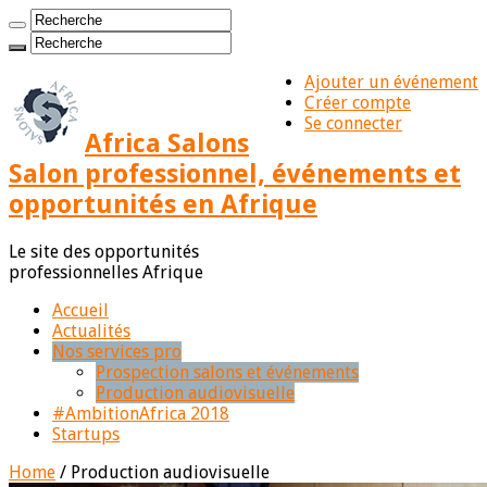
Ajouter un événement
Créer compte
Se connecter
Africa Salons
Salon professionnel, événements et
opportunités en Afrique
Le site des opportunités
professionnelles Afrique
Accueil
Actualités
Nos services pro
Prospection salons et événements
Production audiovisuelle
#AmbitionAfrica 2018
Startups
Home
/
Production audiovisuelle