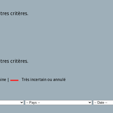
res critères.
res critères.
aine |
▬▬
Très incertain ou annulé